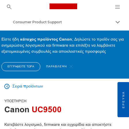
Canon Logo, back to ho
Consumer Product Support
Εναλλ
Canon
Είστε ήδη
κάτοχος προϊόντος Canon
; Δηλώστε το προϊόν σας για
ενημερώσεις λογισμικού και firmware και επιλέξτε να λαμβάνετε
εξατομικευμένες συμβουλές και αποκλειστικές προσφορές
ΕΓΓΡΑΦΕΊΤΕ ΤΏΡΑ
ΠΑΡΆΒΛΕΨΗ
Σειρά προϊόντων

ΈΡΕΥΝΑ
ΥΠΟΣΤΉΡΙΞΗ
Canon
UC9500
Κατεβάστε λογισμικό, firmware και εγχειρίδια και αποκτήστε