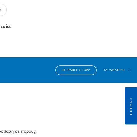
ρεσίες
ΕΓΓΡΑΦΕΊΤΕ ΤΏΡΑ
ΠΑΡΆΒΛΕΨΗ
ΈΡΕΥΝΑ
πρόσβαση σε πόρους