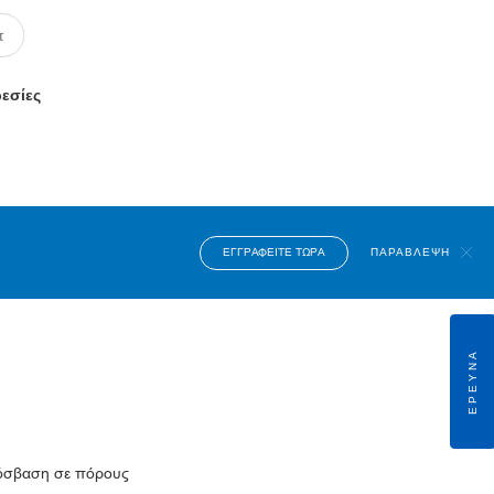
ρεσίες
ΕΓΓΡΑΦΕΊΤΕ ΤΏΡΑ
ΠΑΡΆΒΛΕΨΗ
ΈΡΕΥΝΑ
πρόσβαση σε πόρους