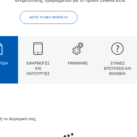
αντιμετώπισης προβλημάτων για το προϊόν Cinema EOS.
ΔΕΊΤΕ ΤΟ ΝΈΟ ΜΟΝΤΈΛΟ
ΡΊΔΙΑ
ΕΦΑΡΜΟΓΈΣ
FIRMWARE
ΣΥΧΝΈΣ
ΚΑΙ
ΕΡΩΤΉΣΕΙΣ ΚΑΙ
ΛΕΙΤΟΥΡΓΊΕΣ
ΒΟΉΘΕΙΑ
ή το λογισμικό σας.