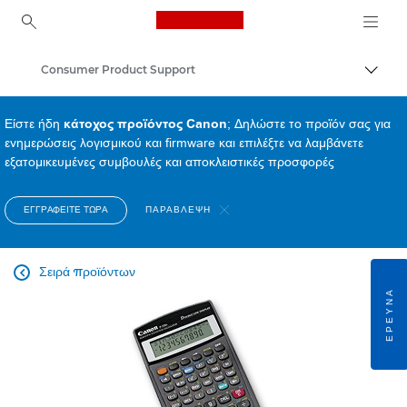
Canon Logo, back to ho
Consumer Product Support
Εναλλ
Canon
Είστε ήδη
κάτοχος προϊόντος Canon
; Δηλώστε το προϊόν σας για
ενημερώσεις λογισμικού και firmware και επιλέξτε να λαμβάνετε
εξατομικευμένες συμβουλές και αποκλειστικές προσφορές
ΕΓΓΡΑΦΕΊΤΕ ΤΏΡΑ
ΠΑΡΆΒΛΕΨΗ
Σειρά προϊόντων

ΈΡΕΥΝΑ