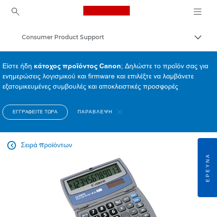
Canon Logo, back to ho
Consumer Product Support
Εναλλ
Canon
Είστε ήδη
κάτοχος προϊόντος Canon
; Δηλώστε το προϊόν σας για
ενημερώσεις λογισμικού και firmware και επιλέξτε να λαμβάνετε
εξατομικευμένες συμβουλές και αποκλειστικές προσφορές
ΕΓΓΡΑΦΕΊΤΕ ΤΏΡΑ
ΠΑΡΆΒΛΕΨΗ
Σειρά προϊόντων

ΈΡΕΥΝΑ