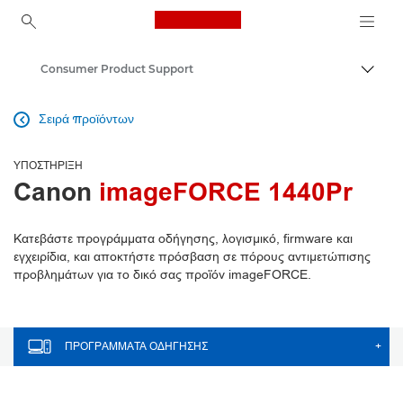
Canon Logo, back to ho
Consumer Product Support
Εναλλ
Canon
Σειρά προϊόντων

ΥΠΟΣΤΉΡΙΞΗ
Canon
imageFORCE 1440Pr
Κατεβάστε προγράμματα οδήγησης, λογισμικό, firmware και
εγχειρίδια, και αποκτήστε πρόσβαση σε πόρους αντιμετώπισης
προβλημάτων για το δικό σας προϊόν imageFORCE.
ΠΡΟΓΡΆΜΜΑΤΑ ΟΔΉΓΗΣΗΣ
+