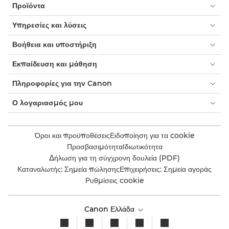
Προϊόντα
Paper Input Module Optional-B1

Υπηρεσίες και λύσεις
Paper Input Module Standard-B1

Βοήθεια και υποστήριξη
Paper Input Module Flex-A1

Εκπαίδευση και μάθηση
Print Guard IV

Πληροφορίες για την Canon
Print Guard V
Ο λογαριασμός μου

Publisher Mobile

Όροι και προϋποθέσεις
Ειδοποίηση για τα cookie
Publisher Select 3
Προσβασιμότητα
Ιδιωτικότητα

Δήλωση για τη σύγχρονη δουλεία (PDF)
Scanner Professional
Καταναλωτής: Σημεία πώλησης
Επιχειρήσεις: Σημεία αγοράς

Ρυθμίσεις cookie
SDD BGB1208 Perfect Binder

Canon Ελλάδα
Stacker Select
