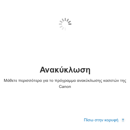
Τροφοδότης ρολού Hunkeler

iBLM

IRISDocument

Σειρά LabelStream 4000

Τροφοδότης ρολού Lasermax Roll Systems

Ανακύκλωση
Maintenance materials

Μάθετε περισσότερα για το πρόγραμμα ανακύκλωσης κασετών της
ONYX

Canon
ONYX Workflow Software

Operating Panel-A5

Πίσω στην κορυφή
Operating Panel-B1
