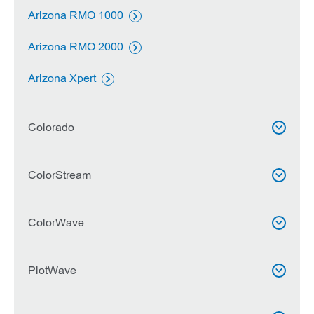
Arizona RMO 1000

Arizona RMO 2000

Arizona Xpert

Colorado

Colorado 1630
ColorStream


Colorado 1650

ColorStream 3200
ColorWave


Colorado Marketing

ColorStream 3200Z

Σειρά Colorado M
ColorWave 500
PlotWave



ColorStream 3500

ColorWave 700
