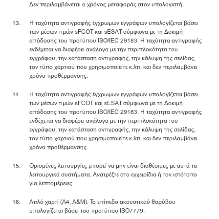
Δεν περιλαμβάνεται ο χρόνος μεταφοράς στον υπολογιστή.
Η ταχύτητα αντιγραφής έγχρωμων εγγράφων υπολογίζεται βάσει
των μέσων τιμών sFCOT και sESAT σύμφωνα με τη Δοκιμή
απόδοσης του προτύπου ISO/IEC 29183. Η ταχύτητα αντιγραφής
ενδέχεται να διαφέρει ανάλογα με την περιπλοκότητα του
εγγράφου, την κατάσταση αντιγραφής, την κάλυψη της σελίδας,
τον τύπο χαρτιού που χρησιμοποιείτε κ.λπ. και δεν περιλαμβάνει
χρόνο προθέρμανσης.
Η ταχύτητα αντιγραφής έγχρωμων εγγράφων υπολογίζεται βάσει
των μέσων τιμών sFCOT και sESAT σύμφωνα με τη Δοκιμή
απόδοσης του προτύπου ISO/IEC 29183. Η ταχύτητα αντιγραφής
ενδέχεται να διαφέρει ανάλογα με την περιπλοκότητα του
εγγράφου, την κατάσταση αντιγραφής, την κάλυψη της σελίδας,
τον τύπο χαρτιού που χρησιμοποιείτε κ.λπ. και δεν περιλαμβάνει
χρόνο προθέρμανσης.
Ορισμένες λειτουργίες μπορεί να μην είναι διαθέσιμες με αυτά τα
λειτουργικά συστήματα. Ανατρέξτε στο εγχειρίδιο ή τον ιστότοπο
για λεπτομέρειες.
Απλό χαρτί (A4, Α&Μ). Το επίπεδο ακουστικού θορύβου
υπολογίζεται βάσει του προτύπου ISO7779.