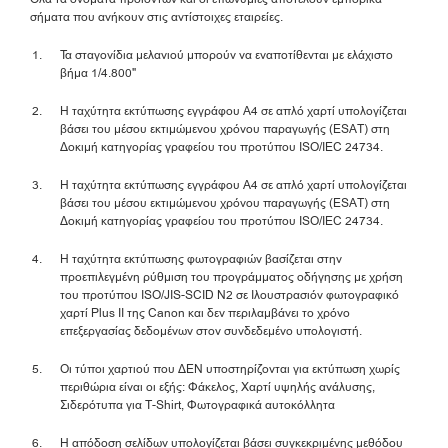
σήματα που ανήκουν στις αντίστοιχες εταιρείες.
Τα σταγονίδια μελανιού μπορούν να εναποτίθενται με ελάχιστο
βήμα 1/4.800"
Η ταχύτητα εκτύπωσης εγγράφου Α4 σε απλό χαρτί υπολογίζεται
βάσει του μέσου εκτιμώμενου χρόνου παραγωγής (ESAT) στη
Δοκιμή κατηγορίας γραφείου του προτύπου ISO/IEC 24734.
Η ταχύτητα εκτύπωσης εγγράφου Α4 σε απλό χαρτί υπολογίζεται
βάσει του μέσου εκτιμώμενου χρόνου παραγωγής (ESAT) στη
Δοκιμή κατηγορίας γραφείου του προτύπου ISO/IEC 24734.
Η ταχύτητα εκτύπωσης φωτογραφιών βασίζεται στην
προεπιλεγμένη ρύθμιση του προγράμματος οδήγησης με χρήση
του προτύπου ISO/JIS-SCID N2 σε Ιλουστρασιόν φωτογραφικό
χαρτί Plus II της Canon και δεν περιλαμβάνει το χρόνο
επεξεργασίας δεδομένων στον συνδεδεμένο υπολογιστή.
Οι τύποι χαρτιού που ΔΕΝ υποστηρίζονται για εκτύπωση χωρίς
περιθώρια είναι οι εξής: Φάκελος, Χαρτί υψηλής ανάλυσης,
Σιδερότυπα για T-Shirt, Φωτογραφικά αυτοκόλλητα
Η απόδοση σελίδων υπολογίζεται βάσει συγκεκριμένης μεθόδου