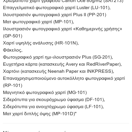
Χρωματιστό χαρτί γραφείου Canon Oce 80g/m2 (SAT213)
Επαγγελματικό φωτογραφικό χαρτί Luster (LU-101),
Ιλουστρασιόν φωτογραφικό χαρτί Plus II (PP-201)
Ματ φωτογραφικό χαρτί (MP-101),
Ιλουστρασιόν φωτογραφικό χαρτί «Καθημερινής χρήσης»
(GP-501)
Χαρτί υψηλής ανάλυσης (HR-101N),
Φάκελος,
Φωτογραφικό χαρτί ημι-ιλουστρασιόν Plus (SG-201),
Ευχετήρια κάρτα (κατασκευής Avery και RedRiverPaper),
Χαρτόνι (κατασκευής Neenah Paper και INKPRESS),
Επαναχρησιμοποιούμενο αυτοκόλλητο φωτογραφικό χαρτί
(RP-101)
Μαγνητικό φωτογραφικό χαρτί (MG-101)
Σιδερότυπα για σκουρόχρωμο ύφασμα (DF-101),
Σιδερότυπα για ανοιχτόχρωμο ύφασμα (LF-101),
Ματ χαρτί διπλής όψης (MP-101D)"