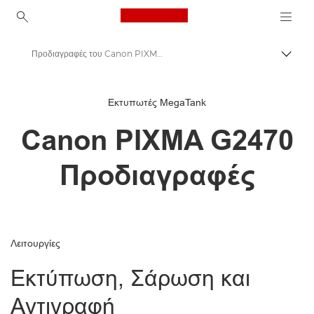
Canon Logo, back to ho
Προδιαγραφές του Canon PIXMA G2470
Εναλλ
Canon
Εκτυπωτές MegaTank
Εκτυπωτές Canon
Canon PIXMA G2470
Εκτυπωτής Canon PIXMA G2470
Προδιαγραφές
Λειτουργίες
Εκτύπωση, Σάρωση και
Αντιγραφή