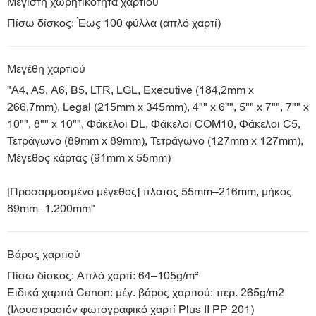
Μέγιστη χωρητικότητα χαρτιού
Πίσω δίσκος: Έως 100 φύλλα (απλό χαρτί)
Μεγέθη χαρτιού
"A4, A5, A6, B5, LTR, LGL, Executive (184,2mm x
266,7mm), Legal (215mm x 345mm), 4"" x 6"", 5"" x 7"", 7"" x
10"", 8"" x 10"", Φάκελοι DL, Φάκελοι COM10, Φάκελοι C5,
Τετράγωνο (89mm x 89mm), Τετράγωνο (127mm x 127mm),
Μέγεθος κάρτας (91mm x 55mm)
[Προσαρμοσμένο μέγεθος] πλάτος 55mm–216mm, μήκος
89mm–1.200mm"
Βάρος χαρτιού
Πίσω δίσκος: Απλό χαρτί: 64–105g/m²
Ειδικά χαρτιά Canon: μέγ. βάρος χαρτιού: περ. 265g/m2
(Ιλουστρασιόν φωτογραφικό χαρτί Plus II PP-201)