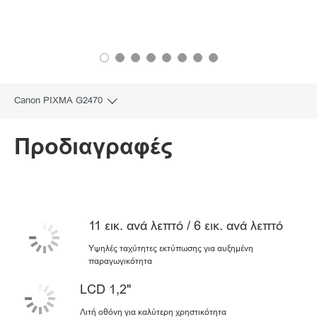
Canon PIXMA G2470
Toggle breadcrumbs
Επισκόπηση
Προδιαγραφές
Προδιαγραφές
Υποστήριξη
11 εικ. ανά λεπτό / 6 εικ. ανά λεπτό
ΑΓΟΡΑ ΜΕΛΑΝΙΟΥ
Υψηλές ταχύτητες εκτύπωσης για αυξημένη
παραγωγικότητα
LCD 1,2"
Λιτή οθόνη για καλύτερη χρηστικότητα