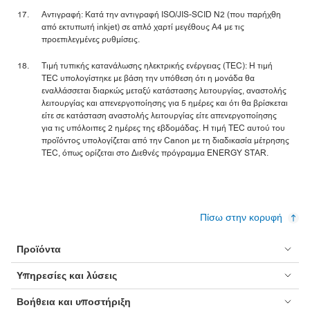
Αντιγραφή: Κατά την αντιγραφή ISO/JIS-SCID N2 (που παρήχθη
από εκτυπωτή inkjet) σε απλό χαρτί μεγέθους A4 με τις
προεπιλεγμένες ρυθμίσεις.
Τιμή τυπικής κατανάλωσης ηλεκτρικής ενέργειας (TEC): Η τιμή
TEC υπολογίστηκε με βάση την υπόθεση ότι η μονάδα θα
εναλλάσσεται διαρκώς μεταξύ κατάστασης λειτουργίας, αναστολής
λειτουργίας και απενεργοποίησης για 5 ημέρες και ότι θα βρίσκεται
είτε σε κατάσταση αναστολής λειτουργίας είτε απενεργοποίησης
για τις υπόλοιπες 2 ημέρες της εβδομάδας. Η τιμή TEC αυτού του
προϊόντος υπολογίζεται από την Canon με τη διαδικασία μέτρησης
TEC, όπως ορίζεται στο Διεθνές πρόγραμμα ENERGY STAR.
Πίσω στην κορυφή
Προϊόντα
Υπηρεσίες και λύσεις
Βοήθεια και υποστήριξη