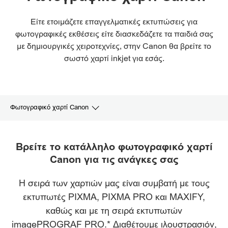
Είτε ετοιμάζετε επαγγελματικές εκτυπώσεις για
φωτογραφικές εκθέσεις είτε διασκεδάζετε τα παιδιά σας
με δημιουργικές χειροτεχνίες, στην Canon θα βρείτε το
σωστό χαρτί inkjet για εσάς.
Φωτογραφικό χαρτί Canon
ΚΑΛΛΙΤΕΧΝΙΚΕΣ ΕΦΑΡΜΟΓΕΣ
Βρείτε το κατάλληλο φωτογραφικό χαρτί
Canon για τις ανάγκες σας
ΕΚΘΕΣΙΑΚΗ ΠΟΙΟΤΗΤΑ
Η σειρά των χαρτιών μας είναι συμβατή με τους
ΦΩΤΟΓΡΑΦΙΕΣ ΣΤΟ ΣΠΙΤΙ
εκτυπωτές PIXMA, PIXMA PRO και MAXIFY,
ΔΗΜΙΟΥΡΓΙΚΕΣ ΕΡΓΑΣΙΕΣ
καθώς και με τη σειρά εκτυπωτών
imagePROGRAF PRO.* Διαθέτουμε ιλουστρασιόν,