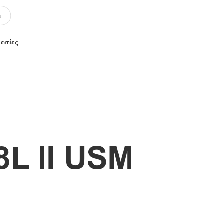
ρεσίες
8L II USM