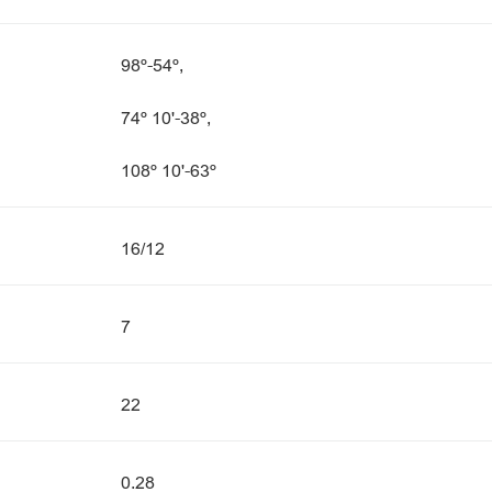
98º-54º,
74º 10'-38º,
108º 10'-63º
16/12
7
22
0.28