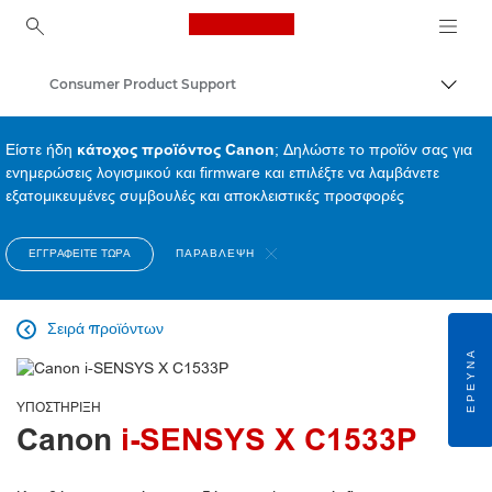
Canon Logo, back to ho
Consumer Product Support
Εναλλ
Canon
Είστε ήδη
κάτοχος προϊόντος Canon
; Δηλώστε το προϊόν σας για
ενημερώσεις λογισμικού και firmware και επιλέξτε να λαμβάνετε
εξατομικευμένες συμβουλές και αποκλειστικές προσφορές
ΕΓΓΡΑΦΕΊΤΕ ΤΏΡΑ
ΠΑΡΆΒΛΕΨΗ
Σειρά προϊόντων

ΈΡΕΥΝΑ
ΥΠΟΣΤΉΡΙΞΗ
Canon
i-SENSYS X C1533P