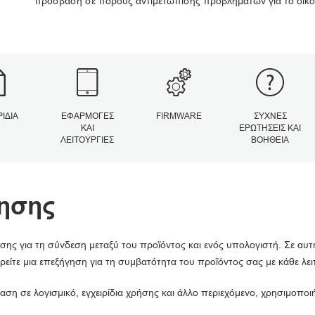
πρόσβαση σε πόρους αντιμετώπισης προβλημάτων για το δικό
ΡΊΔΙΑ
ΕΦΑΡΜΟΓΈΣ
FIRMWARE
ΣΥΧΝΈΣ
ΚΑΙ
ΕΡΩΤΉΣΕΙΣ ΚΑΙ
ΛΕΙΤΟΥΡΓΊΕΣ
ΒΟΉΘΕΙΑ
ησης
σης για τη σύνδεση μεταξύ του προϊόντος και ενός υπολογιστή. Σε αυτ
ρείτε μια επεξήγηση για τη συμβατότητα του προϊόντος σας με κάθε λε
αση σε λογισμικό, εγχειρίδια χρήσης και άλλο περιεχόμενο, χρησιμοπο