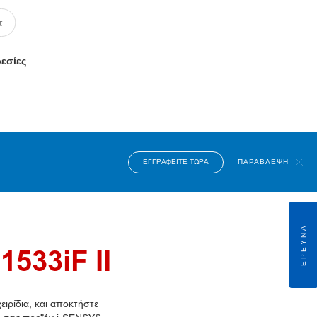
ρεσίες
ΕΓΓΡΑΦΕΊΤΕ ΤΏΡΑ
ΠΑΡΆΒΛΕΨΗ
ΈΡΕΥΝΑ
533iF II
ιρίδια, και αποκτήστε