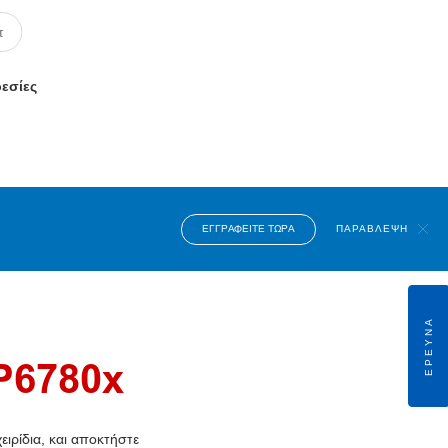
ρεσίες
ΕΓΓΡΑΦΕΊΤΕ ΤΏΡΑ
ΠΑΡΆΒΛΕΨΗ
ΈΡΕΥΝΑ
P6780x
ιρίδια, και αποκτήστε