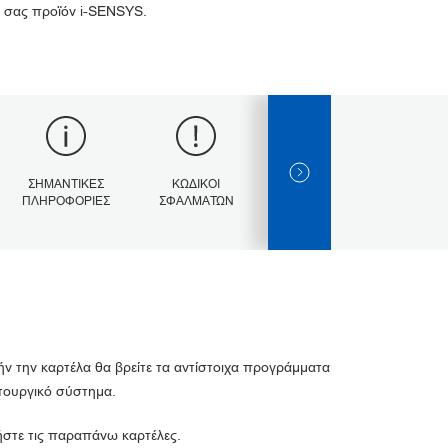
 σας προϊόν i-SENSYS.
NEXT SLIDE
ΣΗΜΑΝΤΙΚΈΣ
ΚΩΔΙΚΟΊ
ΠΡΟΔΙΑΓΡΑΦΈΣ
ΠΛΗΡΟΦΟΡΊΕΣ
ΣΦΑΛΜΆΤΩΝ
ήν την καρτέλα θα βρείτε τα αντίστοιχα προγράμματα
ιτουργικό σύστημα.
ιήστε τις παραπάνω καρτέλες.