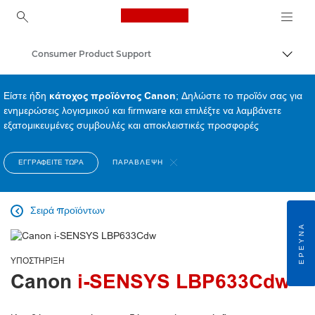
Canon Logo, back to ho
Consumer Product Support
Εναλλ
Canon
Είστε ήδη
κάτοχος προϊόντος Canon
; Δηλώστε το προϊόν σας για
ενημερώσεις λογισμικού και firmware και επιλέξτε να λαμβάνετε
εξατομικευμένες συμβουλές και αποκλειστικές προσφορές
ΕΓΓΡΑΦΕΊΤΕ ΤΏΡΑ
ΠΑΡΆΒΛΕΨΗ
Σειρά προϊόντων

ΈΡΕΥΝΑ
ΥΠΟΣΤΉΡΙΞΗ
Canon
i-SENSYS LBP633Cdw