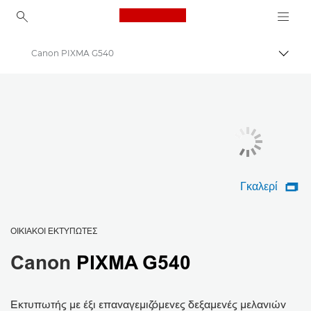
Canon Logo, back to ho
Canon PIXMA G540
Εναλλ
Canon
Εκτυπωτές Canon
Γκαλερί

ΟΙΚΙΑΚΟΊ ΕΚΤΥΠΩΤΈΣ
Canon
PIXMA G540
Εκτυπωτής με έξι επαναγεμιζόμενες δεξαμενές μελανιών