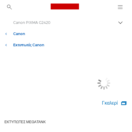
Canon Logo, back to ho
Canon PIXMA G2420
Εναλλ
Canon
Εκτυπωτές Canon
Γκαλερί

ΕΚΤΥΠΩΤΈΣ MEGATANK