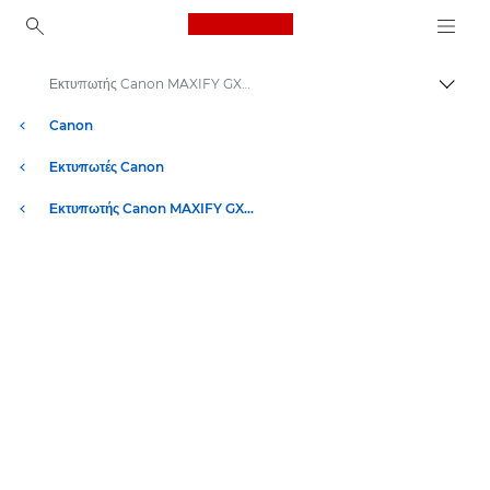
Canon Logo, back to ho
Εκτυπωτής Canon MAXIFY GX2040 – Προδιαγραφές
Εναλλ
Canon
Εκτυπωτές Canon
Εκτυπωτής Canon MAXIFY GX2040