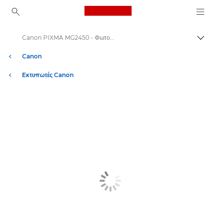
Canon Logo, back to ho
Canon PIXMA MG2450 - Φωτογραφικοί εκτυπωτές inkjet
Εναλλ
Canon
Εκτυπωτές Canon