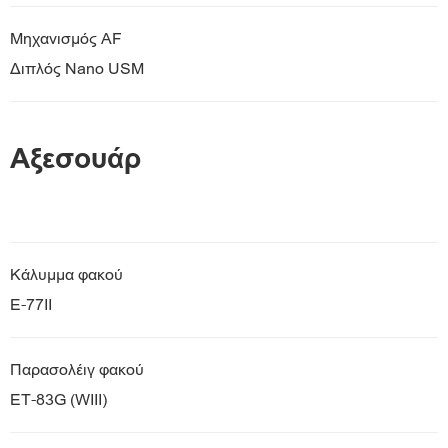
Μηχανισμός AF
Διπλός Nano USM
Αξεσουάρ
Κάλυμμα φακού
E-77II
Παρασολέιγ φακού
ET-83G (WIII)