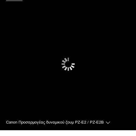
Γκαλερί
Canon Προσαρμογέας δυναμικού ζουμ PZ-E2 / PZ-E2B
Toggle breadc