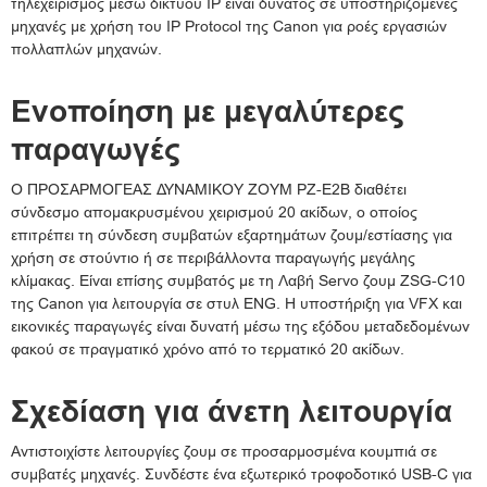
τηλεχειρισμός μέσω δικτύου IP είναι δυνατός σε υποστηριζόμενες
μηχανές με χρήση του IP Protocol της Canon για ροές εργασιών
πολλαπλών μηχανών.
Ενοποίηση με μεγαλύτερες
παραγωγές
Ο ΠΡΟΣΑΡΜΟΓΕΑΣ ΔΥΝΑΜΙΚΟΥ ΖΟΥΜ PZ-E2B διαθέτει
σύνδεσμο απομακρυσμένου χειρισμού 20 ακίδων, ο οποίος
επιτρέπει τη σύνδεση συμβατών εξαρτημάτων ζουμ/εστίασης για
χρήση σε στούντιο ή σε περιβάλλοντα παραγωγής μεγάλης
κλίμακας. Είναι επίσης συμβατός με τη Λαβή Servo ζουμ ZSG-C10
της Canon για λειτουργία σε στυλ ENG. Η υποστήριξη για VFX και
εικονικές παραγωγές είναι δυνατή μέσω της εξόδου μεταδεδομένων
φακού σε πραγματικό χρόνο από το τερματικό 20 ακίδων.
Σχεδίαση για άνετη λειτουργία
Αντιστοιχίστε λειτουργίες ζουμ σε προσαρμοσμένα κουμπιά σε
συμβατές μηχανές. Συνδέστε ένα εξωτερικό τροφοδοτικό USB-C για