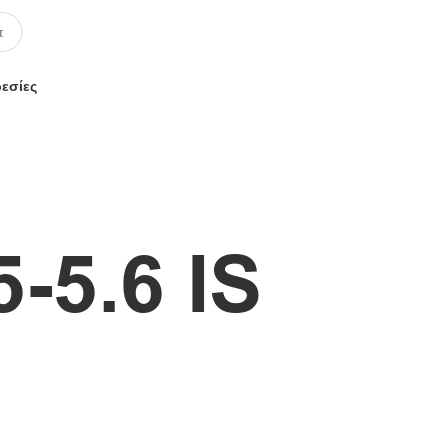
ρεσίες
-5.6 IS