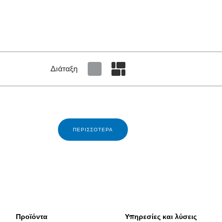
Διάταξη
Set tiled view
Set masonry view
ΠΕΡΙΣΣΌΤΕΡΑ
Προϊόντα
Υπηρεσίες και λύσεις