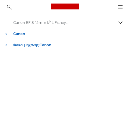
Canon Logo, back to ho
Canon EF 8-15mm f/4L Fisheye USM - Φακοί – Φακοί μηχανών και φωτογράφισης
Εναλλ
Canon
Φακοί μηχανής Canon