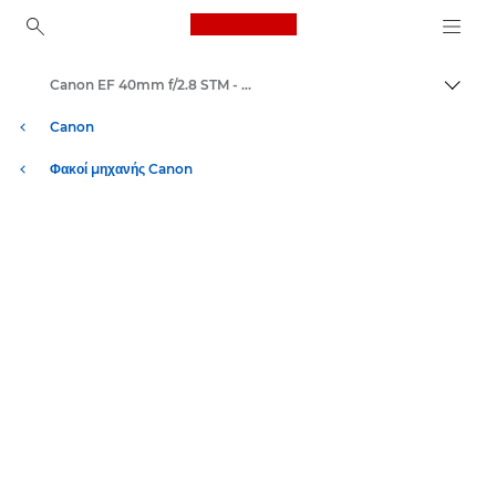
Canon Logo, back to ho
Canon EF 40mm f/2.8 STM - Φακοί – Φακοί μηχανών και φωτογράφισης
Εναλλ
Canon
Φακοί μηχανής Canon