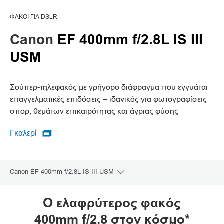
ΦΑΚΟΊ ΓΙΑ DSLR
Canon
EF 400mm f/2.8L IS III
USM
Σούπερ-τηλεφακός με γρήγορο διάφραγμα που εγγυάται
επαγγελματικές επιδόσεις – ιδανικός για φωτογραφίσεις
σπορ, θεμάτων επικαιρότητας και άγριας φύσης
Γκαλερί

Γκαλερί
Canon EF 400mm f/2.8L IS III USM
Toggle breadcrumbs
Επισκόπηση
Ο ελαφρύτερος φακός
400mm f/2.8 στον κόσμο*
Προδιαγραφές