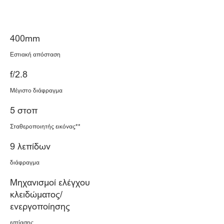
400mm
Εστιακή απόσταση
f/2.8
Μέγιστο διάφραγμα
5 στοπ
Σταθεροποιητής εικόνας**
9 λεπίδων
διάφραγμα
Μηχανισμοί ελέγχου
κλειδώματος/
ενεργοποίησης
εστίασης