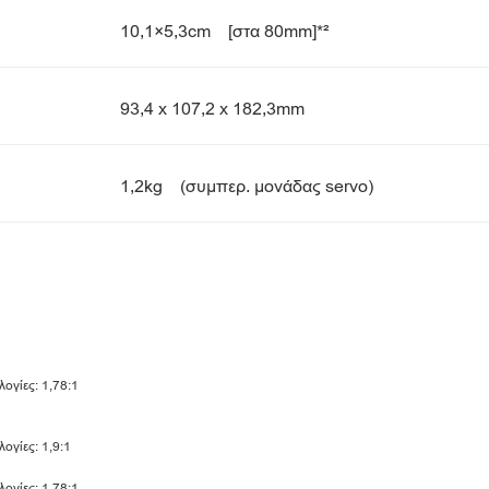
10,1×5,3cm [στα 80mm]*²
93,4 x 107,2 x 182,3mm
1,2kg (συμπερ. μονάδας servo)
ογίες: 1,78:1
ογίες: 1,9:1
ογίες: 1,78:1