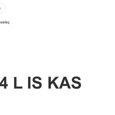
ρεσίες
4 L IS KAS