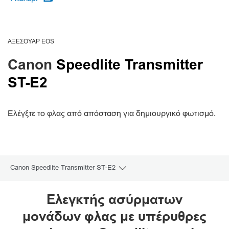
ΑΞΕΣΟΥΆΡ EOS
Canon
Speedlite Transmitter
ST-E2
Ελέγξτε το φλας από απόσταση για δημιουργικό φωτισμό.
Canon Speedlite Transmitter ST-E2
Toggle breadcrumbs
Επισκόπηση
Ελεγκτής ασύρματων
μονάδων φλας με υπέρυθρες
Προδιαγραφές