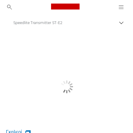
Canon Logo, back to ho
Speedlite Transmitter ST-E2
Εναλλ
Canon
Γκαλερί
