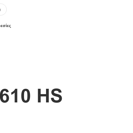
ρεσίες
610 HS