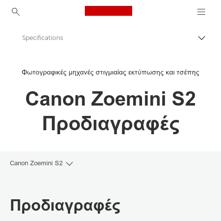
Canon Logo, back to ho
Specifications
Εναλλ
Canon
Φωτογραφικές μηχανές στιγμιαίας εκτύπωσης και τσέπης
Ψηφιακές μηχανές
Canon Zoemini S2
Canon Zoemini S2
Προδιαγραφές
Canon Zoemini S2
Toggle breadcrumbs
Επισκόπηση
Προδιαγραφές
Προδιαγραφές