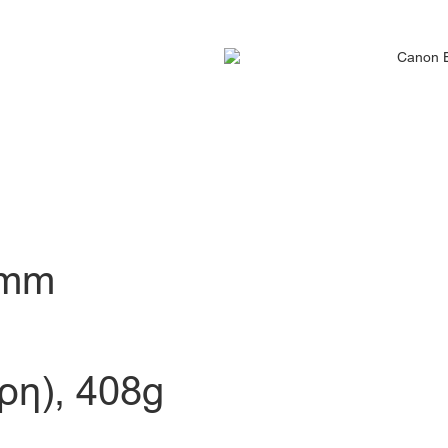
2mm
ρη), 408g