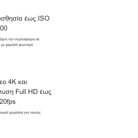
ισθησία έως ISO
600
άψτε την ατμόσφαιρα σε
 με χαμηλό φωτισμό
εο 4K και
λυση Full HD έως
20fps
γικά εργαλεία για ταινίες