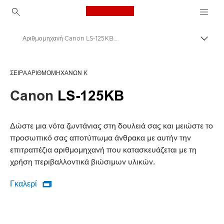
Canon Logo, back to ho
Αριθμομηχανή Canon LS-125KB, Σειράς K: Βιωσιμότητα και αποδοτικότητα για έναν πιο πράσινο χώρο εργασίας
Εναλλ
Canon
ΣΕΙΡΆ ΑΡΙΘΜΟΜΗΧΑΝΏΝ K
Αριθμομηχανές Canon - Εκτύπωση, Σειρά K, Επιστημονικές
Canon
LS-125KB
Δώστε μια νότα ζωντάνιας στη δουλειά σας και μειώστε το
προσωπικό σας αποτύπωμα άνθρακα με αυτήν την
επιτραπέζια αριθμομηχανή που κατασκευάζεται με τη
χρήση περιβαλλοντικά βιώσιμων υλικών.
Γκαλερί

Γκαλερί