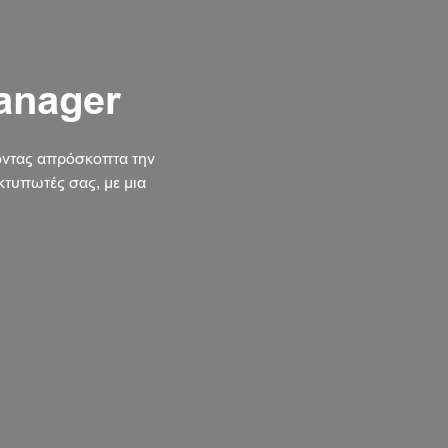
anager
οντας απρόσκοπτα την
τυπωτές σας, με μια