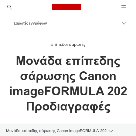
Canon Logo, back to ho
Σαρωτές εγγράφων
Εναλλ
Canon
Επίπεδοι σαρωτές
Λύσεις και υπηρεσίες
Μονάδα επίπεδης
Επαγγελματικά προϊόντα
Σαρωτές για το σπίτι και το γραφείο
σάρωσης Canon
imageFORMULA 202
Προδιαγραφές
Μονάδα επίπεδης σάρωσης Canon imageFORMULA 202
Toggle brea