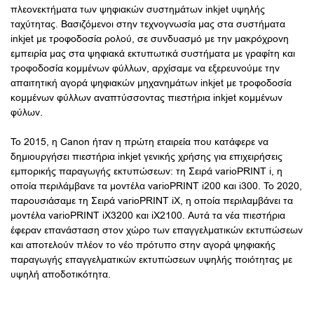
πλεονεκτήματα των ψηφιακών συστημάτων inkjet υψηλής
ταχύτητας. Βασιζόμενοι στην τεχνογνωσία μας στα συστήματα
inkjet με τροφοδοσία ρολού, σε συνδυασμό με την μακρόχρονη
εμπειρία μας στα ψηφιακά εκτυπωτικά συστήματα με γραφίτη και
τροφοδοσία κομμένων φύλλων, αρχίσαμε να εξερευνούμε την
απαιτητική αγορά ψηφιακών μηχανημάτων inkjet με τροφοδοσία
κομμένων φύλλων αναπτύσσοντας πιεστήρια inkjet κομμένων
φύλων.
Το 2015, η Canon ήταν η πρώτη εταιρεία που κατάφερε να
δημιουργήσει πιεστήρια inkjet γενικής χρήσης για επιχειρήσεις
εμπορικής παραγωγής εκτυπώσεων: τη Σειρά varioPRINT i, η
οποία περιλάμβανε τα μοντέλα varioPRINT i200 και i300. Το 2020,
παρουσιάσαμε τη Σειρά varioPRINT iX, η οποία περιλαμβάνει τα
μοντέλα varioPRINT iX3200 και iX2100. Αυτά τα νέα πιεστήρια
έφεραν επανάσταση στον χώρο των επαγγελματικών εκτυπώσεων
και αποτελούν πλέον το νέο πρότυπο στην αγορά ψηφιακής
παραγωγής επαγγελματικών εκτυπώσεων υψηλής ποιότητας με
υψηλή αποδοτικότητα.