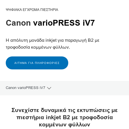
ΨΗΦΙΑΚΆ ΈΓΧΡΩΜΑ ΠΙΕΣΤΉΡΙΑ
Canon
varioPRESS iV7
Η απόλυτη μονάδα inkjet για παραγωγή B2 με
τροφοδοσία κομμένων φύλλων.
ΑΊΤΗΜΑ ΓΙΑ ΠΛΗΡΟΦΟΡΊΕΣ
Canon varioPRESS iV7
Toggle breadcrumbs
Επισκόπηση
Συνεχίστε δυναμικά τις εκτυπώσεις με
πιεστήρια inkjet B2 με τροφοδοσία
Γκαλερί
κομμένων φύλλων