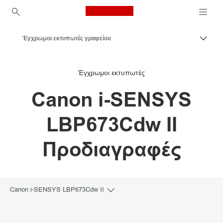
Canon Logo, back to ho
Έγχρωμοι εκτυπωτές γραφείου
Εναλλ
Canon
Έγχρωμοι εκτυπωτές
Λύσεις και υπηρεσίες
Canon i-SENSYS
Επαγγελματικά προϊόντα
Επαγγελματικοί εκτυπωτές και μηχανήματα φαξ
LBP673Cdw II
Εκτυπωτές
Προδιαγραφές
Canon i-SENSYS LBP673Cdw II
Toggle breadcrumbs
Επισκόπηση