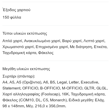
Έξοδος χαρτιού
150 φύλλα
Τύποι υλικών εκτύπωσης
Απλό χαρτί, Ανακυκλωμένο χαρτί, Βαρύ χαρτί, Λεπτό χαρτί,
Χρωματιστό χαρτί, Επιχρισμένο χαρτί, Με διάτρηση, Ετικέτα,
Ταχυδρομική κάρτα, Φάκελος
Μεγέθη υλικών εκτύπωσης
Συρτάρι (στάνταρ):
A4, A5, A5 (Οριζόντια), Α6, B5, Legal, Letter, Executive,
Statement, OFFICIO, B-OFFICIO, M-OFFICIO, GLTR, GLGL,
Χαρτί αλληλογραφίας (Foolscap), 16K, Ταχυδρομική κάρτα,
Φάκελος (COM10, DL, C5, Monarch), Ειδικά μεγέθη: Ελάχ.
98 x 148mm, Μέγ. 216,0 x 356,0mm.