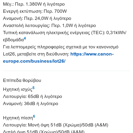
Μέγ.: Περ. 1.380W ή λιγότερο
Ενεργή εκτύπωση: Περ. 700W
Αναμονή: Περ. 24,0W ή λιγότερο
Αναστολή λειτουργίας: Περ. 1,0W ή λιγότερο
Τυπική κατανάλωση ηλεκτρικής ενέργειας (TEC): 0,31kWh/
4
εβδομάδα
Για λεπτομερείς πληροφορίες σχετικά με τον κανονισμό
Lot26, μεταβείτε στη διεύθυνση:
https://www.canon-
europe.com/business/lot26/
Επίπεδα θορύβου
5
Ηχητική ισχύς
Λειτουργία: 65dB ή λιγότερο
Αναμονή: 36dB ή λιγότερο
6
Ηχητική πίεση
Λειτουργία: Μονή όψη 51dB (Χρώμα)/50dB (Α&Μ)
Διπλή όψη 51dB (Χρώμα)/50dB (Α&Μ)