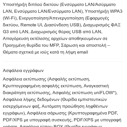
Υποστήριξη διπλού δικτύου (Ενσύρματο LAN/Ασύρματο
LAN, Ενσύρματο LAN/Ενσύρματο LAN), Υποστήριξη WPA3
(Wi-Fi), Ενεργοποίηση/Απενεργοποίηση (Εφαρμογές
δικτύου, Remote UI, Διασύνδεση USB), Διαχωρισμός ΦΑΞ
G3 από LAN, Διαχωρισμός θύρας USB από LAN,
Απαγόρευση εκτέλεσης αρχείων αποθηκευμένων σε
Προηγμένη θυρίδα του MFP, Σάρωση και αποστολή –
Θέματα σχετικά με ιούς κατά τη λήψη email
Ασφάλεια εγγράφων
Ασφάλεια εκτύπωσης (Ασφαλής εκτύπωση,
Κρυπτογραφημένη ασφαλής εκτύπωση, Αναγκαστική
διακράτηση εκτύπωσης, Ασφαλής εκτύπωση uniFLOW*),
Ασφάλεια λήψης δεδομένων (Θυρίδα εμπιστευτικών
εισερχόμενων φαξ, Αυτόματη προώθηση ληφθέντων
εγγράφων), Ασφάλεια σάρωσης (Κρυπτογραφημένα PDF,
PDF/XPS με υπογραφή συσκευής, PDF/XPS με υπογραφή
χρήστη, Ασφάλεια τύπου BOX (Θυρίδα εγγράφων