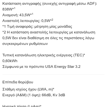
Κατάσταση αντιγραφής (συνεχής αντιγραφή μέσω ADF):
1
838W*
1
Αναμονή: 43,5W*
2
Αναστολή λειτουργίας: 0,5W*
*1 Τιμή αναφοράς: μέτρηση μίας μονάδας
*2 Η κατάσταση αναστολής λειτουργίας με κατανάλωση
0,5W δεν είναι διαθέσιμη σε όλες τις περιστάσεις λόγω
συγκεκριμένων ρυθμίσεων
Τυπική κατανάλωση ηλεκτρικής ενέργειας (TEC)*
0,60kWh
Σύμφωνα με το πρότυπο USA Energy Star 3.2
Επίπεδα θορύβου
Στάθμη ισχύος ήχου (LWA, m)*
Ενεργό (Α&Μ) (1 όψη): 66dB, Kv 3dB
Ηχητική πίεση (LpAm)*