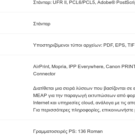
Στάνταρ: UFR II, PCL6/PCL5, Adobe® PostScr
Στάνταρ
Υποστηριζόμενοι τύποι αρχείων: PDF, EPS, TI
AirPrint, Mopria, IPP Everywhere, Canon PRINT
Connector
Διατίθεται μια σειρά λύσεων που βασίζονται σε
MEAP για την παραγωγή εκτυπώσεων από φορη
Internet και υπηρεσίες cloud, ανάλογα με τις απ
Για περισσότερες πληροφορίες, επικοινωνήστ
Γραμματοσειρές PS: 136 Roman