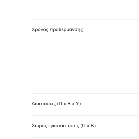
Χρόνος προθέρμανσης
Διαστάσεις (Π x Β x Υ)
Χώρος εγκατάστασης (Π x Β)