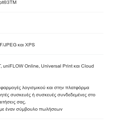
ipt®3TM
FF/JPEG και XPS
, uniFLOW Online, Universal Print και Cloud
 εφαρμογές λογισμικού και στην πλατφόρμα
τές συσκευές ή συσκευές συνδεδεμένες στο
αιτήσεις σας.
ε με έναν σύμβουλο πωλήσεων