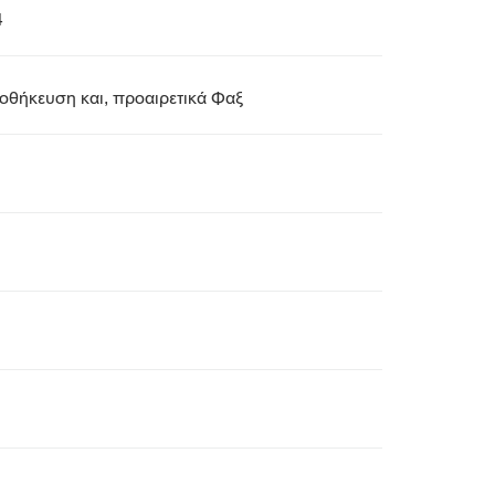
4
θήκευση και, προαιρετικά Φαξ