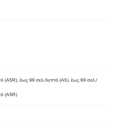
ό (A5R), έως 99 σελ./λεπτό (A5), έως 69 σελ./
τό (A5R)