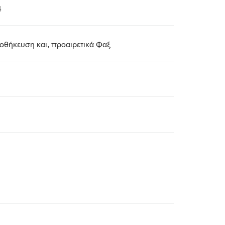
4
θήκευση και, προαιρετικά Φαξ