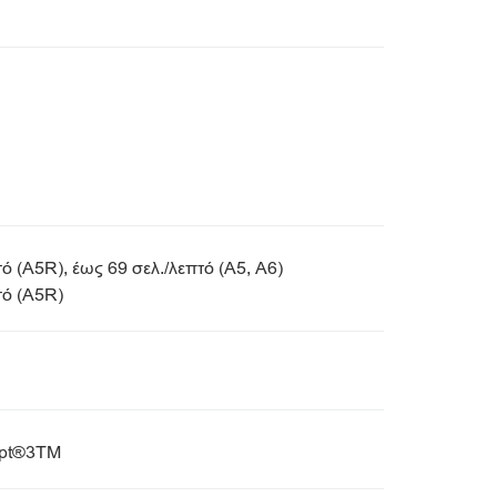
τό (A5R), έως 69 σελ./λεπτό (A5, A6)
τό (A5R)
ipt®3TM