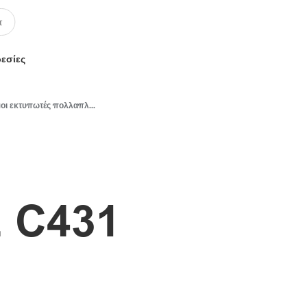
ρεσίες
Έγχρωμοι εκτυπωτές πολλαπλών λειτουργιών
 C431