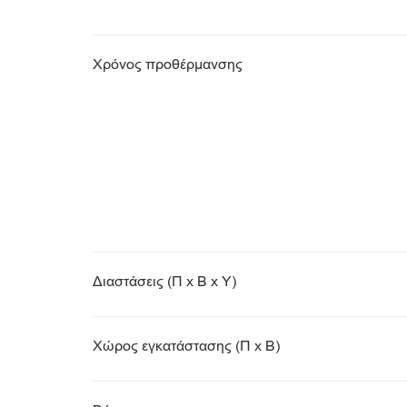
Χρόνος προθέρμανσης
Διαστάσεις (Π x Β x Υ)
Χώρος εγκατάστασης (Π x Β)