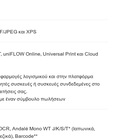
FF/JPEG και XPS
, uniFLOW Online, Universal Print και Cloud
 εφαρμογές λογισμικού και στην πλατφόρμα
τές συσκευές ή συσκευές συνδεδεμένες στο
αιτήσεις σας.
ε με έναν σύμβουλο πωλήσεων
OCR, Andalé Mono WT J/K/S/T* (Ιαπωνικά,
ζικά), Barcode**