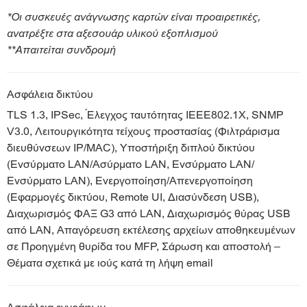
*Οι συσκευές ανάγνωσης καρτών είναι προαιρετικές,
ανατρέξτε στα αξεσουάρ υλικού εξοπλισμού
**Απαιτείται συνδρομή
Ασφάλεια δικτύου
TLS 1.3, IPSec, Έλεγχος ταυτότητας IEEE802.1X, SNMP
V3.0, Λειτουργικότητα τείχους προστασίας (Φιλτράρισμα
διευθύνσεων IP/MAC), Υποστήριξη διπλού δικτύου
(Ενσύρματο LAN/Ασύρματο LAN, Ενσύρματο LAN/
Ενσύρματο LAN), Ενεργοποίηση/Απενεργοποίηση
(Εφαρμογές δικτύου, Remote UI, Διασύνδεση USB),
Διαχωρισμός ΦΑΞ G3 από LAN, Διαχωρισμός θύρας USB
από LAN, Απαγόρευση εκτέλεσης αρχείων αποθηκευμένων
σε Προηγμένη θυρίδα του MFP, Σάρωση και αποστολή –
Θέματα σχετικά με ιούς κατά τη λήψη email