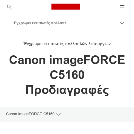
Canon Logo, back to ho
Έγχρωμοι εκτυπωτές πολλαπλών λειτουργιών
Εναλλ
Canon
Έγχρωμοι εκτυπωτές πολλαπλών λειτουργιών
Λύσεις και υπηρεσίες
Canon imageFORCE
Επαγγελματικά προϊόντα
Επαγγελματικοί εκτυπωτές και μηχανήματα φαξ
C5160
Εκτυπωτές πολλαπλών λειτουργιών – Πολυμηχανήματα
Προδιαγραφές
Canon imageFORCE C5160
Toggle breadcrumbs
Επισκόπηση