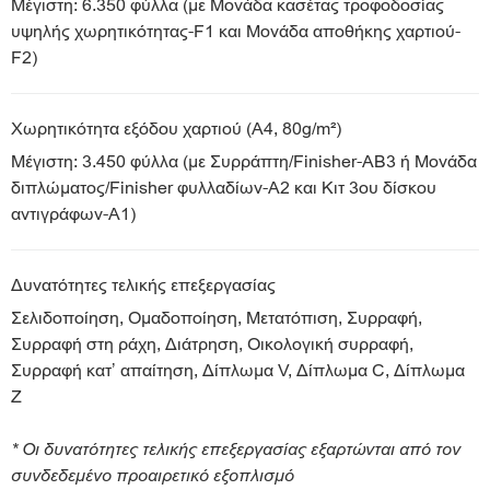
Μέγιστη: 6.350 φύλλα (με Μονάδα κασέτας τροφοδοσίας
υψηλής χωρητικότητας-F1 και Μονάδα αποθήκης χαρτιού-
F2)
Χωρητικότητα εξόδου χαρτιού (A4, 80g/m²)
Μέγιστη: 3.450 φύλλα (με Συρράπτη/Finisher-AB3 ή Μονάδα
διπλώματος/Finisher φυλλαδίων-A2 και Κιτ 3ου δίσκου
αντιγράφων-A1)
Δυνατότητες τελικής επεξεργασίας
Σελιδοποίηση, Ομαδοποίηση, Μετατόπιση, Συρραφή,
Συρραφή στη ράχη, Διάτρηση, Οικολογική συρραφή,
Συρραφή κατ’ απαίτηση, Δίπλωμα V, Δίπλωμα C, Δίπλωμα
Z
* Οι δυνατότητες τελικής επεξεργασίας εξαρτώνται από τον
συνδεδεμένο προαιρετικό εξοπλισμό