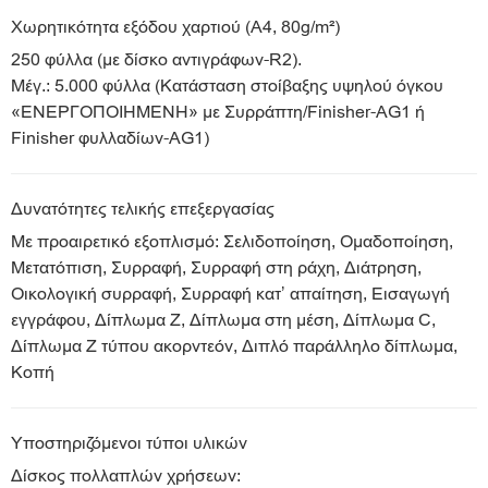
Χωρητικότητα εξόδου χαρτιού (A4, 80g/m²)
250 φύλλα (με δίσκο αντιγράφων-R2).
Μέγ.: 5.000 φύλλα (Κατάσταση στοίβαξης υψηλού όγκου
«ΕΝΕΡΓΟΠΟΙΗΜΕΝΗ» με Συρράπτη/Finisher-AG1 ή
Finisher φυλλαδίων-AG1)
Δυνατότητες τελικής επεξεργασίας
Με προαιρετικό εξοπλισμό: Σελιδοποίηση, Ομαδοποίηση,
Μετατόπιση, Συρραφή, Συρραφή στη ράχη, Διάτρηση,
Οικολογική συρραφή, Συρραφή κατ’ απαίτηση, Εισαγωγή
εγγράφου, Δίπλωμα Z, Δίπλωμα στη μέση, Δίπλωμα C,
Δίπλωμα Z τύπου ακορντεόν, Διπλό παράλληλο δίπλωμα,
Κοπή
Υποστηριζόμενοι τύποι υλικών
Δίσκος πολλαπλών χρήσεων: