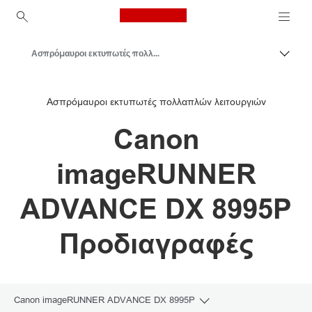
Canon Logo, back to ho
Ασπρόμαυροι εκτυπωτές πολλαπλών λειτουργιών
Εναλλ
Canon
Ασπρόμαυροι εκτυπωτές πολλαπλών λειτουργιών
Λύσεις και υπηρεσίες
Canon
Επαγγελματικά προϊόντα
Επαγγελματικοί εκτυπωτές και μηχανήματα φαξ
imageRUNNER
Εκτυπωτές πολλαπλών λειτουργιών – Πολυμηχανήματα
ADVANCE DX 8995P
Προδιαγραφές
Canon imageRUNNER ADVANCE DX 8995P
Toggle breadcrumbs