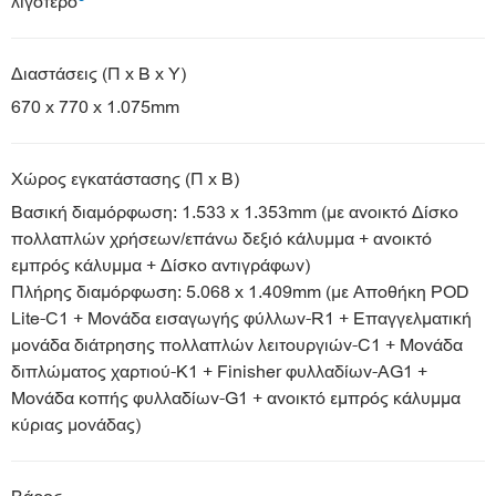
λιγότερο
Διαστάσεις (Π x Β x Υ)
670 x 770 x 1.075mm
Χώρος εγκατάστασης (Π x Β)
Βασική διαμόρφωση: 1.533 x 1.353mm (με ανοικτό Δίσκο
πολλαπλών χρήσεων/επάνω δεξιό κάλυμμα + ανοικτό
εμπρός κάλυμμα + Δίσκο αντιγράφων)
Πλήρης διαμόρφωση: 5.068 x 1.409mm (με Αποθήκη POD
Lite-C1 + Μονάδα εισαγωγής φύλλων-R1 + Επαγγελματική
μονάδα διάτρησης πολλαπλών λειτουργιών-C1 + Μονάδα
διπλώματος χαρτιού-K1 + Finisher φυλλαδίων-AG1 +
Μονάδα κοπής φυλλαδίων-G1 + ανοικτό εμπρός κάλυμμα
κύριας μονάδας)