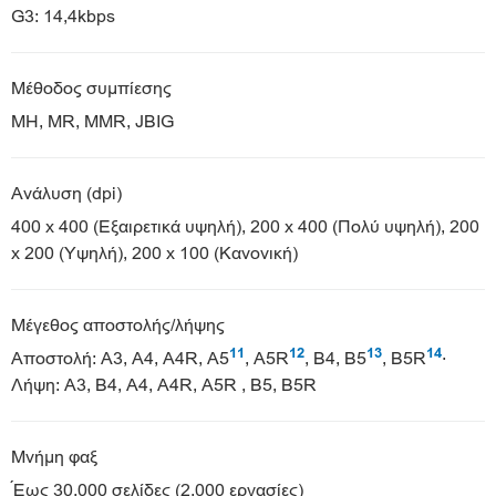
G3: 14,4kbps
Μέθοδος συμπίεσης
MH, MR, MMR, JBIG
Ανάλυση (dpi)
400 x 400 (Εξαιρετικά υψηλή), 200 x 400 (Πολύ υψηλή), 200
x 200 (Υψηλή), 200 x 100 (Κανονική)
Μέγεθος αποστολής/λήψης
11
12
13
14
Αποστολή: A3, A4, A4R, A5
, A5R
, B4, B5
, B5R
·
Λήψη: A3, B4, A4, A4R, A5R , B5, B5R
Μνήμη φαξ
Έως 30.000 σελίδες (2.000 εργασίες)