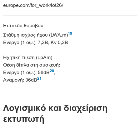
europe.com/for_work/lot26/
Επίπεδα θορύβου
19
Στάθμη ισχύος ήχου (LWA,m)
Ενεργό (1 όψ.): 7,3B, Kv 0,3B
Ηχητική πίεση (LpAm)
Θέση δίπλα στη συσκευή:
20
Ενεργό (1 όψ.): 58dB
,
21
Αναμονή: 36dB
Λογισμικό και διαχείριση
εκτυπωτή