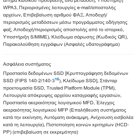
αίτημα κωδικού πρόσβασης ανά μετάδοση, Υποστήριξη
WPA3, Περιορισμένες λειτουργίες e-mail/αποστολής
αρχείων, Επιβεβαίωση αριθμού ΦΑΞ, Αποδοχή/
περιορισμός μεταδόσεων μέσω προγράμματος οδήγησης
φαξ, Αποδοχή/περιορισμός αποστολής από το ιστορικό,
Υποστήριξη S/MIME), Κλείδωμα σάρωσης (Κωδικός QR),
Παρακολούθηση εγγράφων (Ασφαλές υδατογράφημα)
Ασφάλεια συστήματος
Προστασία δεδομένων SSD [Κρυπτογράφηση δεδομένων
16
SSD (FIPS 140-2/140-3
), Κλείδωμα SSD], Στάνταρ
προετοιμασία SSD, Trusted Platform Module (TPM),
Λειτουργία απόκρυψης αρχείου καταγραφής εργασιών,
Προστασία ακεραιότητας λογισμικού MFD, Έλεγχος
ακεραιότητας λογισμικού MFP (Επαλήθευση συστήματος
κατά την εκκίνηση, Αυτόματη ανάκαμψη, Ανίχνευση εισβολέα
κατά τη λειτουργία), Πιστοποίηση κοινών κριτηρίων (HCD-
PP) (επιβεβαίωση σε εκκρεμότητα)