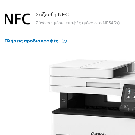
Σύζευξη NFC
Σύνδεση μέσω επαφής (μόνο στο MF543x)
Πλήρεις προδιαγραφές