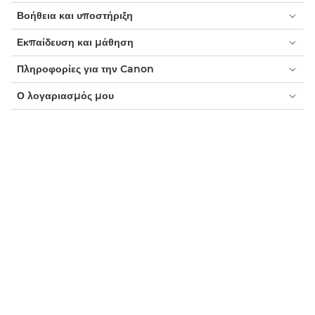
Βοήθεια και υποστήριξη
Εκπαίδευση και μάθηση
Πληροφορίες για την Canon
Ο λογαριασμός μου
Όροι και προϋποθέσεις
Ειδοποίηση για τα cookie
Προσβασιμότητα
Ιδιωτικότητα
Δήλωση για τη σύγχρονη δουλεία (PDF)
Καταναλωτής: Σημεία πώλησης
Επιχειρήσεις: Σημεία αγοράς
Ρυθμίσεις cookie
Canon Ελλάδα
Copyright 2026. Με την επιφύλαξη παντός δικαιώματος.