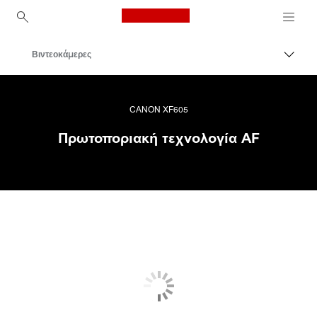
Canon Logo, back to ho
Βιντεοκάμερες
Εναλλ
Canon
CANON XF605
Πρωτοποριακή τεχνολογία AF