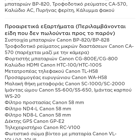
μπαταριών BP-820, Τροφοδοτικό ρεύματος CA-570,
Καλώδιο AC, Πυρήνας φερίτη, Κάλυμμα φακού
Προαιρετικά εξαρτήματα (Περιλαμβάνονται
είδη που δεν πωλούνται προς το παρόν)
Συστοιχία μπαταριών Canon BP-820/BP-828
Τροφοδοτικό ρεύματος μικρών διαστάσεων Canon CA-
570 (παρέχεται μαζί με την κάμερα)
Φορτιστής μπαταριών Canon CG-800E/CG-800
Καλώδιο HDMI Canon HTC-100/HTC-100S
Μετατροπέας τηλεφακού Canon TL-H58
Προσαρμογέας ευρυγώνιου Canon WA-H58
Μαλακή θήκη μεταφοράς Canon SC-1000/SC-2000
Ιμάντας ώμου Canon SS-600/SS-650, Ιμάντας καρπού
WS-20
Φίλτρο προστασίας Canon 58 mm
Φίλτρο ND4-L Canon 58 mm
Φίλτρο ND8-L Canon 58 mm
Δέκτης GPS Canon GP-E2
Τηλεχειριστήριο Canon RC-V100
Φωτιστικό σώμα βίντεο με μπαταρία Canon VL-
10Li/VL-10LiII