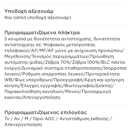
Υποδοχή αξεσουάρ
Ναι (απλή υποδοχή αξεσουάρ)
Προγραμματιζόμενα πλήκτρα
5 κουμπιά με δυνατότητα αντιστοίχισης, δυνατότητα
αντιστοίχισης σε: Ψηφιακός μετατροπέας
τηλεφακού/AF/MF/AF μόνο με ανίχνευση προσώπου/
Μεγέθυνση/Τονισμός περιγραμμάτων/Προώθηση
αυτόματης ίριδας/Ζέβρα 70%/Ζέβρα 100%/BLC πάντα
ενεργό/Δυναμικό σύστημα σταθεροποίησης/Ισορροπία
λευκού/Ρύθμιση ισορροπίας λευκού/Προτεραιότητα
WB/Φως υπερύθρων/Προεγγραφή/Αργή και γρήγορη
κίνηση/Έλεγχος εγγραφής/Φωτογραφία/Δείκτης/
Παρακολούθηση καναλιών/Μενού/Προσαρμογή
εικόνας/Απενεργοποίηση
Προγραμματιζόμενος επιλογέας
Tv / Av / M / Όριο AGC / Αντιστάθμιση έκθεσης /
Απενεργοποίηση