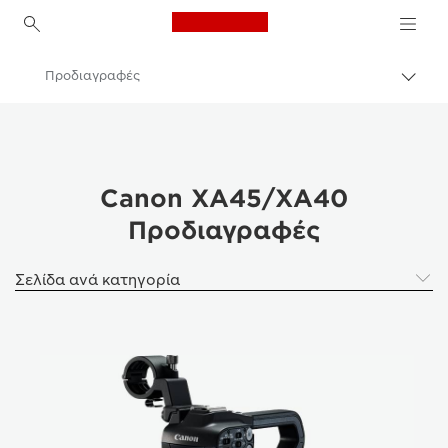
Canon Logo, back to h
Προδιαγραφές
Εναλ
brea
Canon
Βιντεοκάμερες
Canon XA45/XA40
Canon XA45/XA40
Προδιαγραφές
Σελίδα ανά κατηγορία