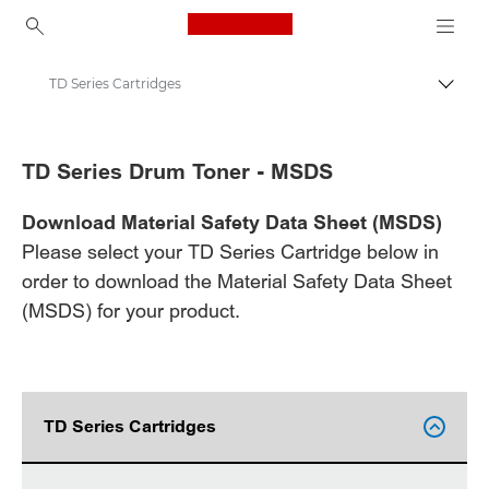
Canon Logo, back to ho
TD Series Cartridges
Εναλλ
Canon
TD Series Drum Toner - MSDS
Φύλλα δεδομένων ασφάλειας
Download Material Safety Data Sheet (MSDS)
Please select your TD Series Cartridge below in
order to download the Material Safety Data Sheet
(MSDS) for your product.
TD Series Cartridges
