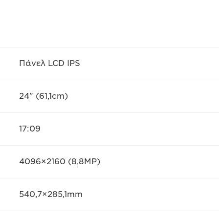
Πάνελ LCD IPS
24" (61,1cm)
17:09
4096×2160 (8,8MP)
540,7×285,1mm