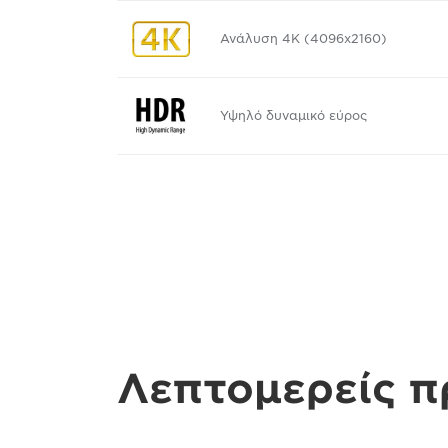
Ανάλυση 4K (4096x2160)
Υψηλό δυναμικό εύρος
Λεπτομερείς 