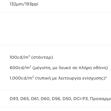
132μm/193ppi
100cd/m² (στάνταρ)
600cd/m² (μέγιστη, με λευκό σε πλήρη οθόνη)
1.000cd/m² (τυπική με λειτουργία ενίσχυσης)*
D93, D65, D61, D60, D56, D50, DCI-P3, Προσαρ