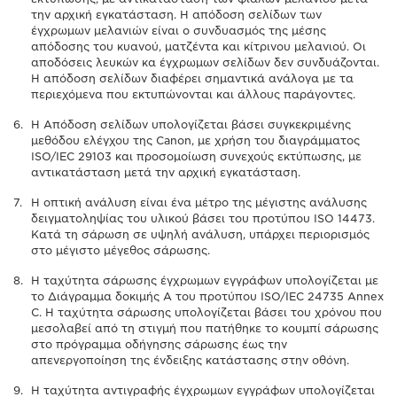
την αρχική εγκατάσταση. Η απόδοση σελίδων των
έγχρωμων μελανιών είναι ο συνδυασμός της μέσης
απόδοσης του κυανού, ματζέντα και κίτρινου μελανιού. Οι
αποδόσεις λευκών κα έγχρωμων σελίδων δεν συνδυάζονται.
Η απόδοση σελίδων διαφέρει σημαντικά ανάλογα με τα
περιεχόμενα που εκτυπώνονται και άλλους παράγοντες.
Η Απόδοση σελίδων υπολογίζεται βάσει συγκεκριμένης
μεθόδου ελέγχου της Canon, με χρήση του διαγράμματος
ISO/IEC 29103 και προσομοίωση συνεχούς εκτύπωσης, με
αντικατάσταση μετά την αρχική εγκατάσταση.
Η οπτική ανάλυση είναι ένα μέτρο της μέγιστης ανάλυσης
δειγματοληψίας του υλικού βάσει του προτύπου ISO 14473.
Κατά τη σάρωση σε υψηλή ανάλυση, υπάρχει περιορισμός
στο μέγιστο μέγεθος σάρωσης.
Η ταχύτητα σάρωσης έγχρωμων εγγράφων υπολογίζεται με
το Διάγραμμα δοκιμής Α του προτύπου ISO/IEC 24735 Annex
C. Η ταχύτητα σάρωσης υπολογίζεται βάσει του χρόνου που
μεσολαβεί από τη στιγμή που πατήθηκε το κουμπί σάρωσης
στο πρόγραμμα οδήγησης σάρωσης έως την
απενεργοποίηση της ένδειξης κατάστασης στην οθόνη.
Η ταχύτητα αντιγραφής έγχρωμων εγγράφων υπολογίζεται