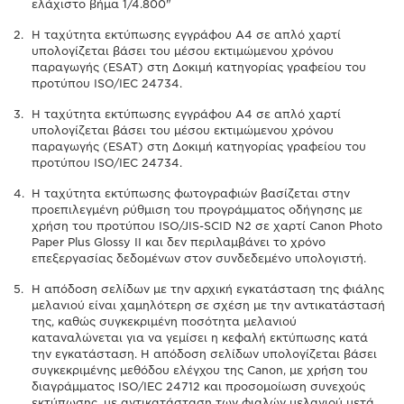
ελάχιστο βήμα 1/4.800"
Η ταχύτητα εκτύπωσης εγγράφου Α4 σε απλό χαρτί
υπολογίζεται βάσει του μέσου εκτιμώμενου χρόνου
παραγωγής (ESAT) στη Δοκιμή κατηγορίας γραφείου του
προτύπου ISO/IEC 24734.
Η ταχύτητα εκτύπωσης εγγράφου Α4 σε απλό χαρτί
υπολογίζεται βάσει του μέσου εκτιμώμενου χρόνου
παραγωγής (ESAT) στη Δοκιμή κατηγορίας γραφείου του
προτύπου ISO/IEC 24734.
Η ταχύτητα εκτύπωσης φωτογραφιών βασίζεται στην
προεπιλεγμένη ρύθμιση του προγράμματος οδήγησης με
χρήση του προτύπου ISO/JIS-SCID N2 σε χαρτί Canon Photo
Paper Plus Glossy II και δεν περιλαμβάνει το χρόνο
επεξεργασίας δεδομένων στον συνδεδεμένο υπολογιστή.
Η απόδοση σελίδων με την αρχική εγκατάσταση της φιάλης
μελανιού είναι χαμηλότερη σε σχέση με την αντικατάστασή
της, καθώς συγκεκριμένη ποσότητα μελανιού
καταναλώνεται για να γεμίσει η κεφαλή εκτύπωσης κατά
την εγκατάσταση. Η απόδοση σελίδων υπολογίζεται βάσει
συγκεκριμένης μεθόδου ελέγχου της Canon, με χρήση του
διαγράμματος ISO/IEC 24712 και προσομοίωση συνεχούς
εκτύπωσης, με αντικατάσταση των φιαλών μελανιού μετά