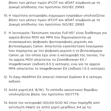
βάσει των μέσων τιμών sFCOT και sESAT σύμφωνα με τη
Δοκιμή απόδοσης του προτύπου ISO/IEC 29183.
Η ταχύτητα αντιγραφής έγχρωμων εγγράφων υπολογίζεται
βάσει των μέσων τιμών sFCOT και sESAT σύμφωνα με τη
Δοκιμή απόδοσης του προτύπου ISO/IEC 29183.
Η λειτουργία "Εκτύπωση ταινίας Full HD" είναι διαθέσιμη για
αρχεία βίντεο MOV και MP4 που δημιουργούνται με
συγκεκριμένες ψηφιακές φωτογραφικές μηχανές και
βιντεοκάμερες Canon. Απαιτείται εγκατάσταση λογισμικού
που παρέχεται με την ψηφιακή μηχανή ή τη βιντεοκάμερα
Canon, με την οποία έχει γίνει η καταγραφή της ταινίας. Για
τα αρχεία MOV απαιτείται το ZoomBrowser EX /
ImageBrowser (έκδοση 6.5 ή νεότερη), ενώ για τα αρχεία
MP4 απαιτείται το ImageBrowser EX (έκδοση 1.0 ή νεότερη).
Το Easy-WebPrint EX απαιτεί Internet Explorer 8 ή νεότερη
έκδοση
Απλό χαρτί(A4, B/W). Το επίπεδο ακουστικού θορύβου
υπολογίζεται βάσει του προτύπου ISO7779.
Κατά την αντιγραφή ISO/JIS-SCID N2 (που παρήχθη από
εκτυπωτή inkjet) σε απλό χαρτί μεγέθους A4 με τις