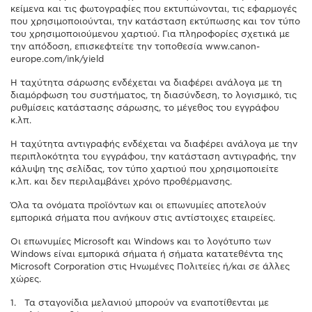
κείμενα και τις φωτογραφίες που εκτυπώνονται, τις εφαρμογές
που χρησιμοποιούνται, την κατάσταση εκτύπωσης και τον τύπο
του χρησιμοποιούμενου χαρτιού. Για πληροφορίες σχετικά με
την απόδοση, επισκεφτείτε την τοποθεσία www.canon-
europe.com/ink/yield
Η ταχύτητα σάρωσης ενδέχεται να διαφέρει ανάλογα με τη
διαμόρφωση του συστήματος, τη διασύνδεση, το λογισμικό, τις
ρυθμίσεις κατάστασης σάρωσης, το μέγεθος του εγγράφου
κ.λπ.
Η ταχύτητα αντιγραφής ενδέχεται να διαφέρει ανάλογα με την
περιπλοκότητα του εγγράφου, την κατάσταση αντιγραφής, την
κάλυψη της σελίδας, τον τύπο χαρτιού που χρησιμοποιείτε
κ.λπ. και δεν περιλαμβάνει χρόνο προθέρμανσης.
Όλα τα ονόματα προϊόντων και οι επωνυμίες αποτελούν
εμπορικά σήματα που ανήκουν στις αντίστοιχες εταιρείες.
Οι επωνυμίες Microsoft και Windows και το λογότυπο των
Windows είναι εμπορικά σήματα ή σήματα κατατεθέντα της
Microsoft Corporation στις Ηνωμένες Πολιτείες ή/και σε άλλες
χώρες.
Τα σταγονίδια μελανιού μπορούν να εναποτίθενται με