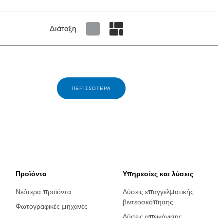
Διάταξη
Set tiled view
Set masonry view
ΠΕΡΙΣΣΌΤΕΡΑ
Προϊόντα
Υπηρεσίες και λύσεις
Νεότερα προϊόντα
Λύσεις επαγγελματικής
βιντεοσκόπησης
Φωτογραφικές μηχανές
Λύσεις απεικόνισης