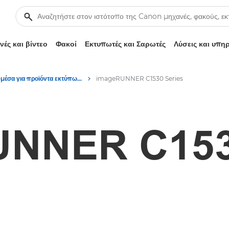
ές και βίντεο
Φακοί
Εκτυπωτές και Σαρωτές
Λύσεις και υπη
Πολυμέσα για προϊόντα εκτύπωσης γραφείου – Κέντρο τύπου Canon
imageRUNNER C1530 Series
NNER C153