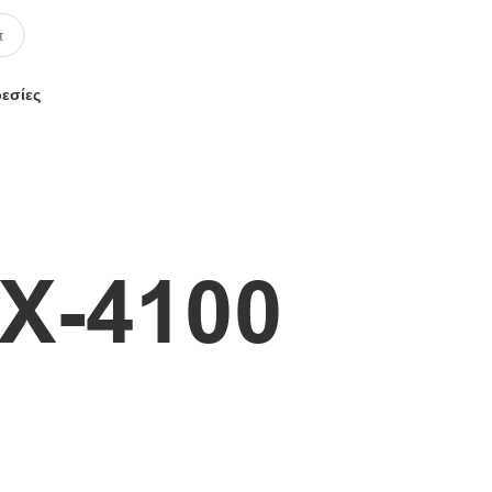
ρεσίες
X-4100