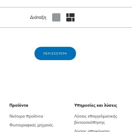
Διάταξη
Set tiled view
Set masonry view
ΠΕΡΙΣΣΌΤΕΡΑ
Προϊόντα
Υπηρεσίες και λύσεις
Νεότερα προϊόντα
Λύσεις επαγγελματικής
βιντεοσκόπησης
Φωτογραφικές μηχανές
Λύσεις απεικόνισης