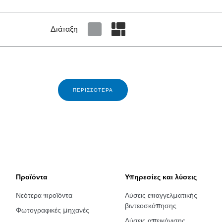
Διάταξη
Set tiled view
Set masonry view
ΠΕΡΙΣΣΌΤΕΡΑ
Προϊόντα
Υπηρεσίες και λύσεις
Νεότερα προϊόντα
Λύσεις επαγγελματικής
βιντεοσκόπησης
Φωτογραφικές μηχανές
Λύσεις απεικόνισης