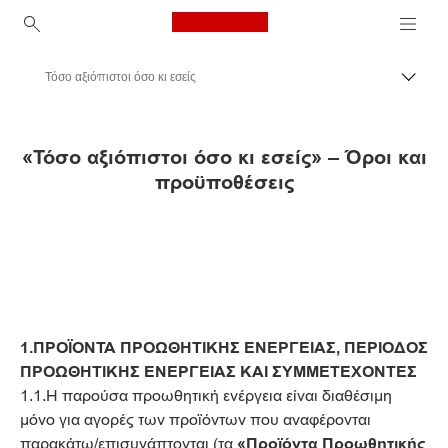
Canon Logo, back to ho
Τόσο αξιόπιστοι όσο κι εσείς
Εναλλ
Canon
«Τόσο αξιόπιστοι όσο κι εσείς» – Όροι και
Προσφορά επιστροφής χρημάτων από την Canon | Προσφορές | Προτάσεις
προϋποθέσεις
Τόσο αξιόπιστοι όσο κι εσείς
1.ΠΡΟΪΟΝΤΑ ΠΡΟΩΘΗΤΙΚΗΣ ΕΝΕΡΓΕΙΑΣ, ΠΕΡΙΟΔΟΣ
ΠΡΟΩΘΗΤΙΚΗΣ ΕΝΕΡΓΕΙΑΣ ΚΑΙ ΣΥΜΜΕΤΕΧΟΝΤΕΣ
1.1.Η παρούσα προωθητική ενέργεια είναι διαθέσιμη
μόνο για αγορές των προϊόντων που αναφέρονται
παρακάτω/επισυνάπτονται (τα
«Προϊόντα Προωθητικής