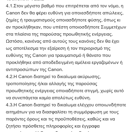
4.1.Στον μέγιστο βαθμό που επιτρέπεται από τον νόμο, η
Canon δεν θα φέρει ευθύνη για οποιεσδήποτε απώλειες,
ζημίες ή τραυματισμούς οποιασδήποτε φύσης, όπως κι
αν προκλήθηκαν, που υπέστη οποιοσδήποτε Συμμετέχων
στα πλαίσια της παρούσας προωθητικής ενέργειας.
Ωστόσο, κανένας από αυτούς τους κανόνες δεν θα έχει
ως αποτέλεσμα την εξαίρεση ή τον περιορισμό της
ευθύνης της Canon για τραυματισμό ή θάνατο που
προκλήθηκε από αποδεδειγμένη αμέλεια εργαζομένων ή
αντιπροσώπων της Canon.
4.2.Η Canon διατηρεί το δικαίωμα ακύρωσης,
τροποποίησης ή/και αλλαγής της παρούσας
προωθητικής ενέργειας οποιαδήποτε στιγμή, χωρίς αυτό
να συνεπάγεται καμία απολύτως ευθύνη.
4.3.Η Canon διατηρεί το δικαίωμα ελέγχου οποιωνδήποτε
αιτημάτων για να διασφαλίσει τη συμμόρφωση με τους
παρόντες όρους και τις προϋποθέσεις, καθώς και να
ζητήσει πρόσθετες πληροφορίες και έγγραφα